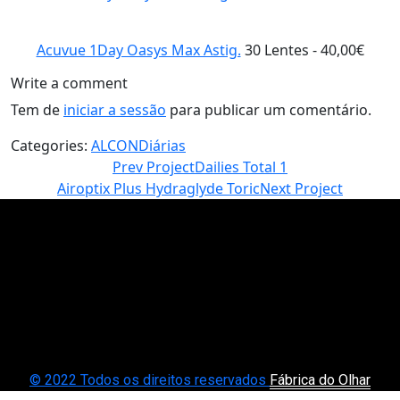
Acuvue 1Day Oasys Max Astig.
30 Lentes - 40,00€
Write a comment
Tem de
iniciar a sessão
para publicar um comentário.
Categories:
ALCON
Diárias
Prev Project
Dailies Total 1
Airoptix Plus Hydraglyde Toric
Next Project
© 2022 Todos os direitos reservados
Fábrica do Olhar