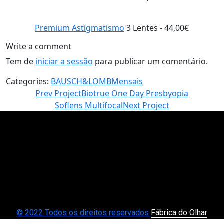
Premium Astigmatismo
3 Lentes - 44,00€
Write a comment
Tem de
iniciar a sessão
para publicar um comentário.
Categories:
BAUSCH&LOMB
Mensais
Prev Project
Biotrue One Day Presbyopia
Soflens Multifocal
Next Project
© 2022 Todos os direitos reservados
Fábrica do Olhar