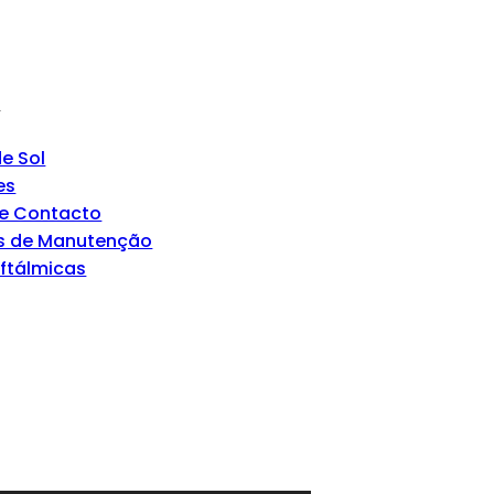
s
e Sol
es
de Contacto
s de Manutenção
Oftálmicas