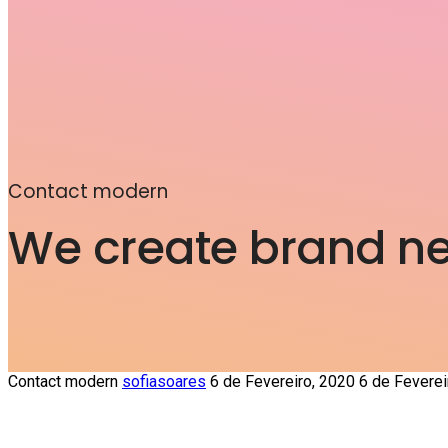
Contact modern
We create brand ne
Contact modern
sofiasoares
6 de Fevereiro, 2020
6 de Feverei