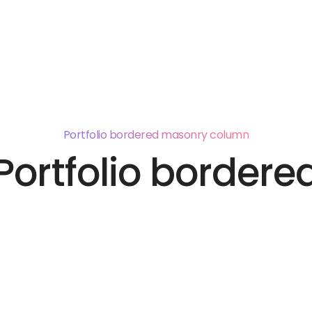
Portfolio bordered masonry column
Portfolio bordere